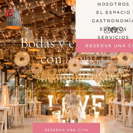
NOSOTROS
EL ESPACIO
GASTRONOMÍ
EVENTOS
Bodas y eventos
SERVICIOS
RESERVA UNA C
con
alma
WEDDINGS · EVENTS · COSTA DEL
SOL
Un espacio exclusivo donde la magia, la elegancia y la
atención al detalle transforman cada celebración en una
experiencia inolvidable.
RESERVA UNA CITA