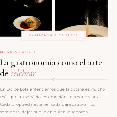
GASTRONOMÍA DE AUTOR
MESA & SABOR
La gastronomía como el arte
de
celebrar
En Dolce Lola entendemos que la cocina es mucho
más que un servicio: es emoción, memoria y arte.
Cada propuesta está pensada para cautivar los
sentidos y dejar huella en quien la saborea.